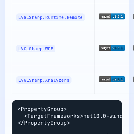
LVGLSharp.Runtime.Remote
LVGLSharp.WPF
LVGLSharp.Analyzers
<PropertyGroup>
<TargetFrameworks>
net10.0-windows
</PropertyGroup>