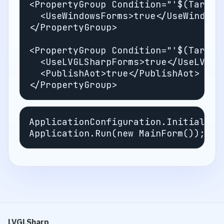
<PropertyGroup
Condition=
"'$(Target
<UseWindowsForms>
true
</UseWindows
</PropertyGroup>
<PropertyGroup
Condition=
"'$(Target
<UseLVGLSharpForms>
true
</UseLVGLS
<PublishAot>
true
</PublishAot>
</PropertyGroup>
ApplicationConfiguration
.
Initialize
Application
.
Run
(
new
MainForm
());
LVGLSharp