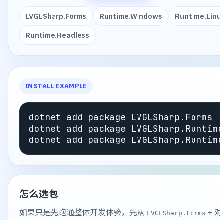
LVGLSharp.Forms
Runtime.Windows
Runtime.Lin
Runtime.Headless
INSTALL EXAMPLE
dotnet add package LVGLSharp.Forms

dotnet add package LVGLSharp.Runtime
怎么选包
如果只是先跑通整体开发体验，先从
+ 
LVGLSharp.Forms